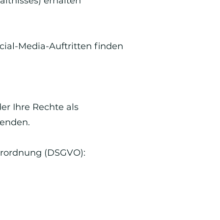
ltnisses) erhalten
al-Media-Auftritten finden
r Ihre Rechte als
wenden.
erordnung (DSGVO):